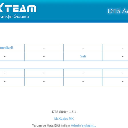
-
-
-
utralizeR
-
-
-
Safi
-
-
-
-
-
-
-
-
DTS Sürüm 1.3.1
MsXLabs MK
Yardım ve Hata Bildirimi için
Admin'e ulaşın...